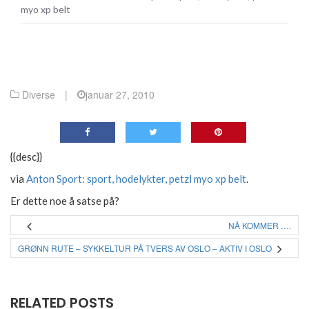
myo xp belt
Diverse
|
januar 27, 2010
{{desc}}
via
Anton Sport: sport, hodelykter, petzl myo xp belt
.
Er dette noe å satse på?
NÅ KOMMER ….
GRØNN RUTE – SYKKELTUR PÅ TVERS AV OSLO – AKTIV I OSLO
RELATED POSTS