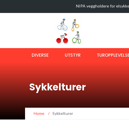
NIPA veggholdere for elsykke
35 sykkelturer i verdens best
Latest News
Sykkeltur i Østmarka (video)
Ny bok om langtursykling
OptiShokz Revvez solbriller m
DIVERSE
UTSTYR
TUROPPLEVELS
Sykkelturer
Home
/
Sykkelturer