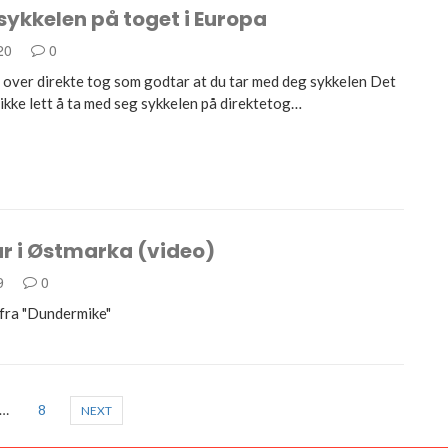
ykkelen på toget i Europa
020
0
 over direkte tog som godtar at du tar med deg sykkelen Det
ikke lett å ta med seg sykkelen på direktetog…
r i Østmarka (video)
19
0
 fra "Dundermike"
…
8
NEXT