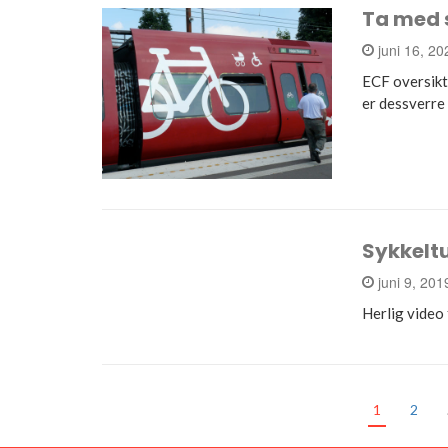
Ta med s
juni 16, 2
ECF oversikt
er dessverre 
Sykkeltu
juni 9, 20
Herlig video
1
2