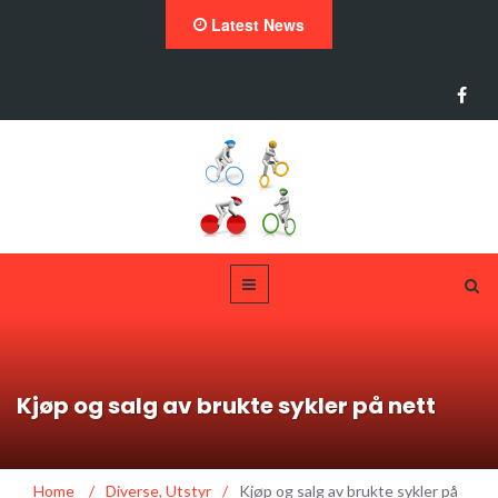
Latest News
Kjøp og salg av brukte sykler på nett
Home
/
Diverse
,
Utstyr
/
Kjøp og salg av brukte sykler på