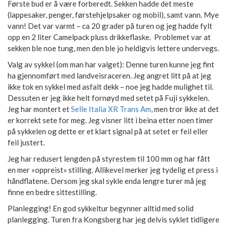
Første bud er å være forberedt. Sekken hadde det meste
(lappesaker, penger, førstehjelpsaker og mobil), samt vann. Mye
vann! Det var varmt – ca 20 grader på turen og jeg hadde fylt
opp en 2 liter Camelpack pluss drikkeflaske. Problemet var at
sekken ble noe tung, men den ble jo heldigvis lettere undervegs.
Valg av sykkel (om man har valget): Denne turen kunne jeg fint
ha gjennomført med landveisraceren. Jeg angret litt på at jeg
ikke tok en sykkel med asfalt dekk – noe jeg hadde mulighet til.
Dessuten er jeg ikke helt fornøyd med setet på Fuji sykkelen.
Jeg har montert et
Selle Italia XR Trans Am
, men tror ikke at det
er korrekt sete for meg. Jeg visner litt i beina etter noen timer
på sykkelen og dette er et klart signal på at setet er feil eller
feil justert.
Jeg har redusert lengden på styrestem til 100 mm og har fått
en mer «oppreist» stilling. Allikevel merker jeg tydelig et press i
håndflatene. Dersom jeg skal sykle enda lengre turer må jeg
finne en bedre sittestilling.
Planlegging! En god sykkeltur begynner alltid med solid
planlegging. Turen fra Kongsberg har jeg delvis syklet tidligere