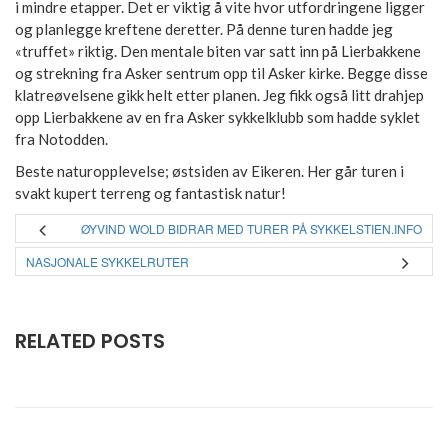
i mindre etapper. Det er viktig å vite hvor utfordringene ligger
og planlegge kreftene deretter. På denne turen hadde jeg
«truffet» riktig. Den mentale biten var satt inn på Lierbakkene
og strekning fra Asker sentrum opp til Asker kirke. Begge disse
klatreøvelsene gikk helt etter planen. Jeg fikk også litt drahjep
opp Lierbakkene av en fra Asker sykkelklubb som hadde syklet
fra Notodden.
Beste naturopplevelse; østsiden av Eikeren. Her går turen i
svakt kupert terreng og fantastisk natur!
ØYVIND WOLD BIDRAR MED TURER PÅ SYKKELSTIEN.INFO
NASJONALE SYKKELRUTER
RELATED POSTS