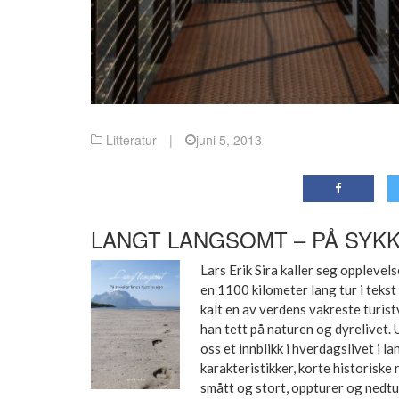
Litteratur
|
juni 5, 2013
LANGT LANGSOMT – PÅ SYKK
Lars Erik Sira kaller seg opplevel
en 1100 kilometer lang tur i tekst
kalt en av verdens vakreste turis
han tett på naturen og dyrelivet
oss et innblikk i hverdagslivet i 
karakteristikker, korte historiske r
smått og stort, oppturer og nedtur