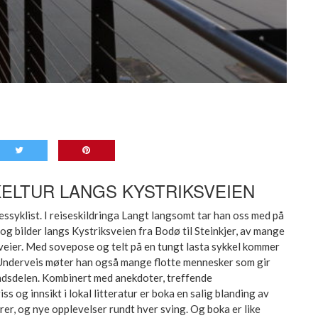
ELTUR LANGS KYSTRIKSVEIEN
sessyklist. I reiseskildringa Langt langsomt tar han oss med på
 og bilder langs Kystriksveien fra Bodø til Steinkjer, av mange
tveier. Med sovepose og telt på en tungt lasta sykkel kommer
. Underveis møter han også mange flotte mennesker som gir
landsdelen. Kombinert med anekdoter, treffende
iss og innsikt i lokal litteratur er boka en salig blanding av
er, og nye opplevelser rundt hver sving. Og boka er like