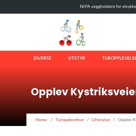
NIPA veggholdere for elsykke
35 sykkelturer i verdens best
Latest News
Sykkeltur i Østmarka (video)
Ny bok om langtursykling
OptiShokz Revvez solbriller m
DIVERSE
UTSTYR
TUROPPLEVELS
Opplev Kystriksveie
Home
/
Turopplevelser
/
Litteratur
/
Opplev Ky