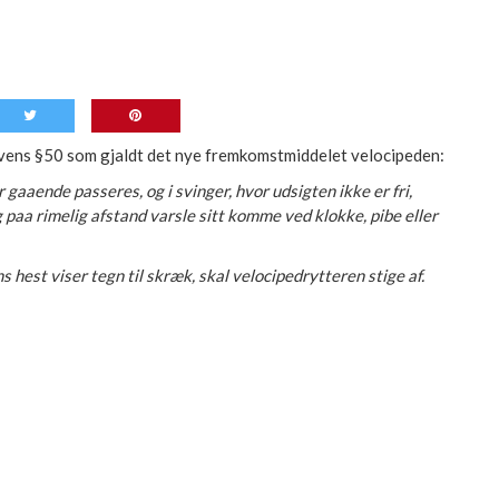
ovens §50 som gjaldt det nye fremkomstmiddelet velocipeden:
 gaaende passeres, og i svinger, hvor udsigten ikke er fri,
paa rimelig afstand varsle sitt komme ved klokke, pibe eller
s hest viser tegn til skræk, skal velocipedrytteren stige af.