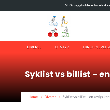
NIPA veggholdere for elsykke
35 sykkelturer i verdens best
Latest News
Sykkeltur i Østmarka (video)
Ny bok om langtursykling
OptiShokz Revvez solbriller m
DIVERSE
UTSTYR
TUROPPLEVELS
Syklist vs billist – e
Home
/
Diverse
/
Syklist vs billist – en «evig» kon