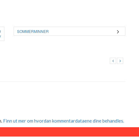
D
SOMMERMINNER
V
m.
Finn ut mer om hvordan kommentardataene dine behandles.