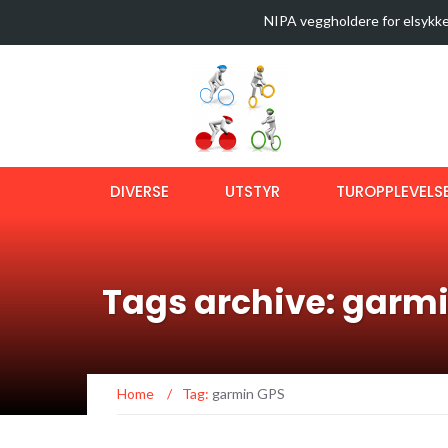
NIPA veggholdere for elsykke
35 sykkelturer i verdens best
Latest News
Sykkeltur i Østmarka (video)
Ny bok om langtursykling
OptiShokz Revvez solbriller m
DIVERSE
UTSTYR
TUROPPLEVELS
Tags archive: garm
Home
/
Tag:
garmin GPS