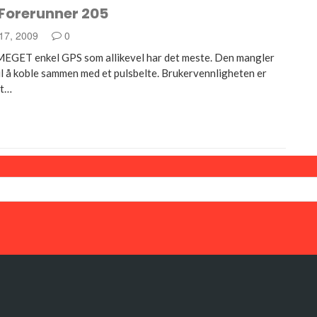
Forerunner 205
17, 2009
0
MEGET enkel GPS som allikevel har det meste. Den mangler
il å koble sammen med et pulsbelte. Brukervennligheten er
et…