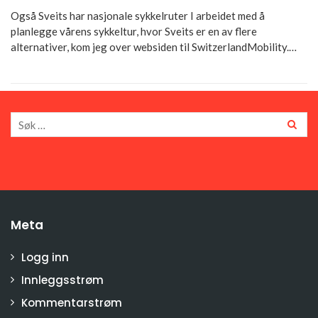
Også Sveits har nasjonale sykkelruter I arbeidet med å
planlegge vårens sykkeltur, hvor Sveits er en av flere
alternativer, kom jeg over websiden til SwitzerlandMobility.…
Meta
Logg inn
Innleggsstrøm
Kommentarstrøm