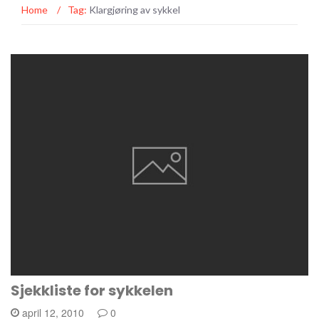
Home
/
Tag:
Klargjøring av sykkel
Sjekkliste for sykkelen
april 12, 2010
0