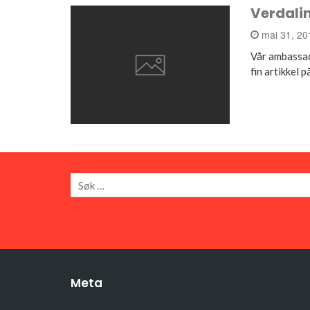
Verdali
mai 31, 2
Vår ambassadø
fin artikkel 
Meta