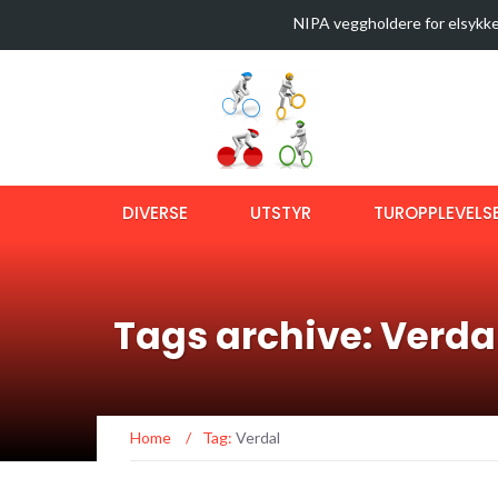
NIPA veggholdere for elsykke
35 sykkelturer i verdens best
Latest News
Sykkeltur i Østmarka (video)
Ny bok om langtursykling
OptiShokz Revvez solbriller m
DIVERSE
UTSTYR
TUROPPLEVELS
Tags archive: Verda
Home
/
Tag:
Verdal