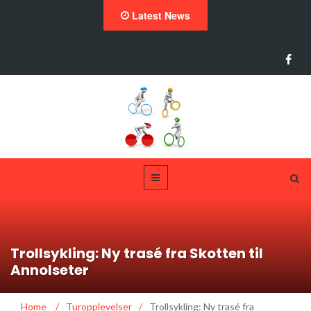
Latest News
Trollsykling: Ny trasé fra Skotten til
Annolseter
Home
/
Turopplevelser
/
Trollsykling: Ny trasé fra