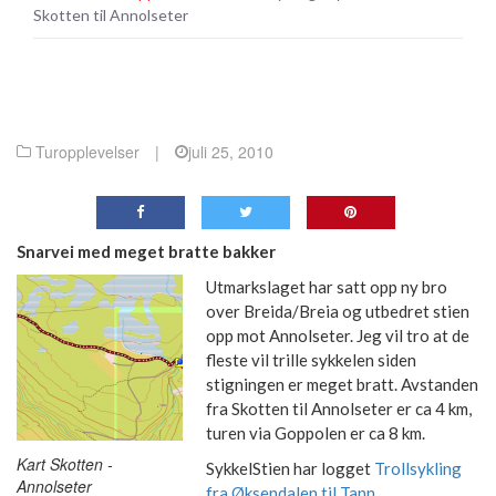
Skotten til Annolseter
Turopplevelser
|
juli 25, 2010
Snarvei med meget bratte bakker
Utmarkslaget har satt opp ny bro
over Breida/Breia og utbedret stien
opp mot Annolseter. Jeg vil tro at de
fleste vil trille sykkelen siden
stigningen er meget bratt. Avstanden
fra Skotten til Annolseter er ca 4 km,
turen via Goppolen er ca 8 km.
Kart Skotten -
SykkelStien har logget
Trollsykling
Annolseter
fra Øksendalen til Tann
.