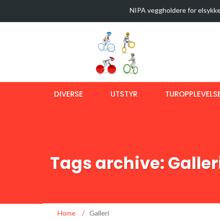
NIPA veggholdere for elsykke
35 sykkelturer i verdens best
Latest News
Sykkeltur i Østmarka (video)
Ny bok om langtursykling
OptiShokz Revvez solbriller m
DIVERSE
UTSTYR
TUROPPLEVELS
Tags archive: Galler
Home
/
Galleri