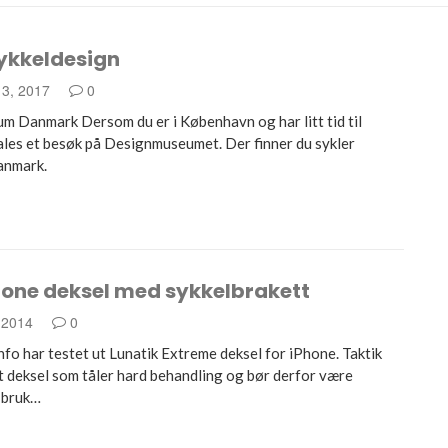
ykkeldesign
 3, 2017
0
 Danmark Dersom du er i København og har litt tid til
ales et besøk på Designmuseumet. Der finner du sykler
anmark.
hone deksel med sykkelbrakett
 2014
0
nfo har testet ut Lunatik Extreme deksel for iPhone. Taktik
t deksel som tåler hard behandling og bør derfor være
 bruk…