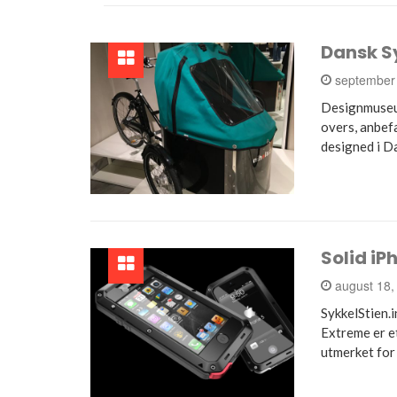
Dansk S
september
Designmuseum
overs, anbef
designed i D
Solid iP
august 18,
SykkelStien.i
Extreme er e
utmerket for