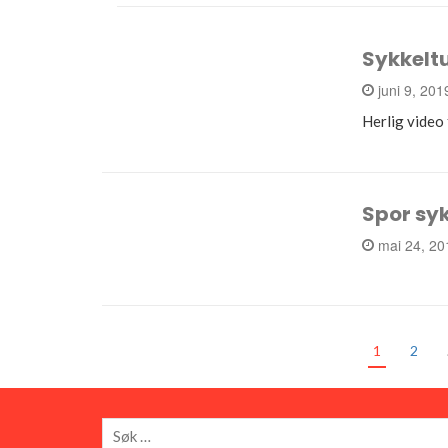
Sykkeltu
juni 9, 20
Herlig video
Spor syk
mai 24, 2
1
2