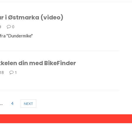
r i Østmarka (video)
19
0
 fra "Dundermike"
kelen din med BikeFinder
018
1
…
4
NEXT