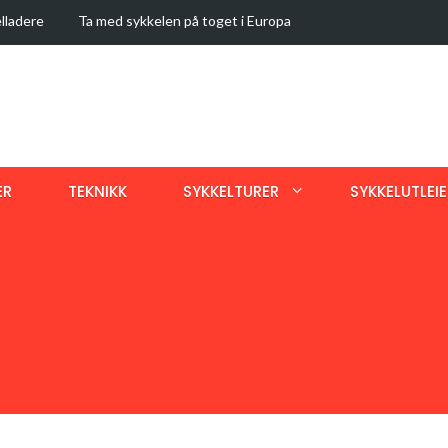
lladere
Ta med sykkelen på toget i Europa
e skiterreng
Seteholder med støtdemping
VeloSock: Praktisk beskyttelse for sykkelen
Elektrisk sykkelpumpe
ed lyd
SykkelStien's turer fra RideWithGPS.com
ER
TEKNIKK
SYKKELTURER
SYKKELUTLEIE