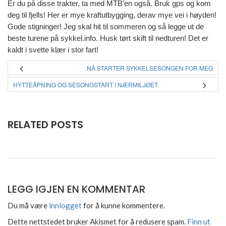
Er du på disse trakter, ta med MTB’en også. Bruk gps og kom
deg til fjells! Her er mye kraftutbygging, derav mye vei i høyden!
Gode stigninger! Jeg skal hit til sommeren og så legge ut de
beste turene på sykkel.info. Husk tørt skift til nedturen! Det er
kaldt i svette klær i stor fart!
NÅ STARTER SYKKELSESONGEN FOR MEG
HYTTEÅPNING OG SESONGSTART I NÆRMILJØET.
RELATED POSTS
LEGG IGJEN EN KOMMENTAR
Du må være
innlogget
for å kunne kommentere.
Dette nettstedet bruker Akismet for å redusere spam.
Finn ut