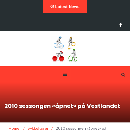
Latest News
2010 sessongen «åpnet» på Vestlandet
Home
/
Sykkelturer
/
2010 sessongen «åpnet» på