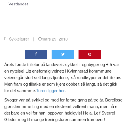
Vestlandet
Sykkelturer
|
mars 29, 2010
Årets første trilletur på landeveis-sykkel i regnbyger og + 5 var
en nytelse! Litt ensformig veinett i Kvinnherad kommmune;
veiene går stort sett langs fjordene, så rundløyper er det lite av.
Men fram og tilbake er som kjent dobbelt så langt, så det gikk
for det sammme.
Turen ligger her
.
Svoger var på sykkel og med for første gang på tre år. Boreliose
gjør slemmme ting med en ekstremt veltrent mann, men nå er
det bare en vei for han: oppover, heldigvis! Heia, Leif Sverre!
Gleder meg til mange treningsturer sammen framover!