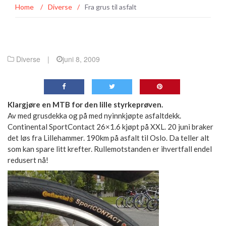
Home
/
Diverse
/
Fra grus til asfalt
Diverse
|
juni 8, 2009
Klargjøre en MTB for den lille styrkeprøven.
Av med grusdekka og på med nyinnkjøpte asfaltdekk.
Continental SportContact 26×1.6 kjøpt på XXL. 20 juni braker
det løs fra Lillehammer. 190km på asfalt til Oslo. Da teller alt
som kan spare litt krefter. Rullemotstanden er ihvertfall endel
redusert nå!