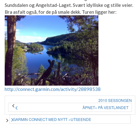
Sundsdalen og Angelstad-Laget. Svært idylliske og stille veier.
Bra asfalt også, for de på smale dekk.
Turen ligger her:
http://connect.garmin.com/activity/28898538
2010 SESSONGEN
ÅPNET» PÅ VESTLANDET
GARMIN CONNECT MED NYTT «UTSEENDE