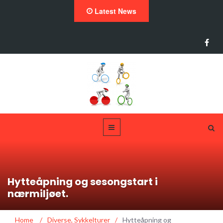
Latest News
Hytteåpning og sesongstart i
nærmiljøet.
Home
/
Diverse
,
Sykkelturer
/
Hytteåpning og