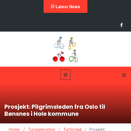
Latest News
Prosjekt: Pilgrimsleden fra Oslo til
Bønsnes i Hole kommune
Home
/
Turopplevelser
/
Turforslag
/
Prosjekt: