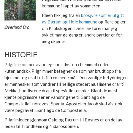
kommune i løpet av sommeren.
Ideen fikk jeg fra en
brosjyre som er utgitt
av Bærum og Hole kommune
og flere bøker
Øverland Bro
om Krokskogen. Deler av turen har jeg
syklet mange ganger, andre partier er for
meg ukjente.
HISTORIE
Pilgrim kommer av pelegrinos dvs. en «fremmed» eller
«utenlandsk». Pilgrimmer betegner de som har brudt opp fra
hjemmet og dratt ut til fremmede mål. Den vanlige betydningen
er mennesker som vandrer til hellige steder; muslimene drar til
Mekka, buddistene drar til spesielle templer. Blant de mest
kjente pilgrimsreiser er vandringene til Santiago de
Compostella i nordvest Spania. Apostelen Jacob skal vistnok
være begravet i Santiago de Compostella.
Pilgrimleden gjennom Oslo og Bærum til Bøsnes er en del av
leden til Trondheim og Nidarosdomen.