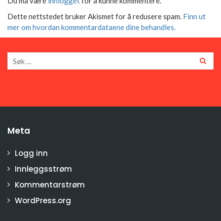
Du må være
innlogget
for å kunne kommentere.
Dette nettstedet bruker Akismet for å redusere spam.
Finn ut
mer om hvordan kommentardataene dine behandles.
Meta
Logg inn
Innleggsstrøm
Kommentarstrøm
WordPress.org