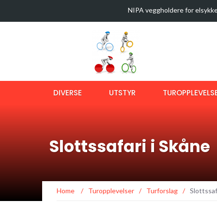
NIPA veggholdere for elsykke
35 sykkelturer i verdens best
Latest News
Sykkeltur i Østmarka (video)
Ny bok om langtursykling
OptiShokz Revvez solbriller m
DIVERSE
UTSTYR
TUROPPLEVELS
Slottssafari i Skåne
Home
/
Turopplevelser
/
Turforslag
/
Slottssaf