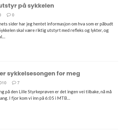
utstyr på sykkelen
10
0
ets sider har jeg hentet informasjon om hva som er påbudt
Sykkelen skal være riktig utstyrt med refleks og lykter, og
al…
ter sykkelsesongen for meg
2010
7
 på den Lille Styrkeprøven er det ingen vei tilbake, nå må
ang. I fjor kom vi inn på 6:05 i MTB…