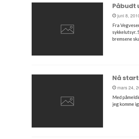
Påbudt 
juni 8, 20
Fra Vegvesen
sykkelutsyr. 
bremsene sk
Nå star
mars 24, 
Med påmelding
jeg komme ig