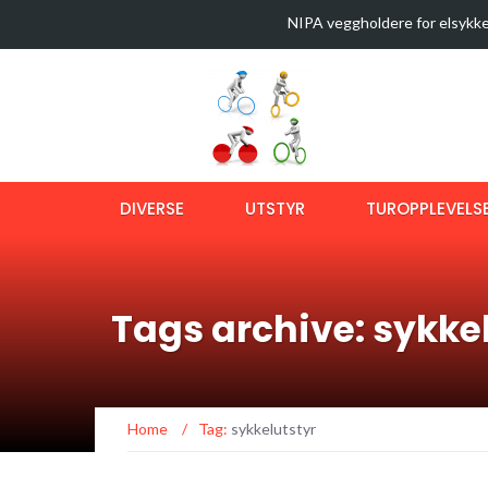
NIPA veggholdere for elsykke
35 sykkelturer i verdens best
Latest News
Sykkeltur i Østmarka (video)
Ny bok om langtursykling
OptiShokz Revvez solbriller m
DIVERSE
UTSTYR
TUROPPLEVELS
Tags archive: sykke
Home
/
Tag:
sykkelutstyr