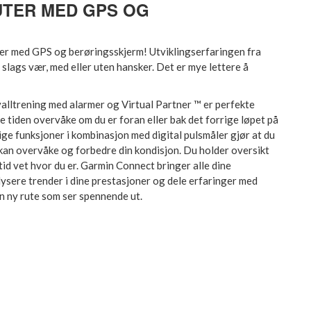
UTER MED GPS OG
er med GPS og berøringsskjerm! Utviklingserfaringen fra
slags vær, med eller uten hansker. Det er mye lettere å
alltrening med alarmer og Virtual Partner ™ er perfekte
e tiden overvåke om du er foran eller bak det forrige løpet på
ige funksjoner i kombinasjon med digital pulsmåler gjør at du
u kan overvåke og forbedre din kondisjon. Du holder oversikt
tid vet hvor du er. Garmin Connect bringer alle dine
ysere trender i dine prestasjoner og dele erfaringer med
d en ny rute som ser spennende ut.