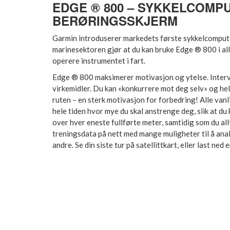
EDGE ® 800 – SYKKELCOMP
BERØRINGSSKJERM
Garmin introduserer markedets første sykkelcomput
marinesektoren gjør at du kan bruke Edge ® 800 i all 
operere instrumentet i fart.
Edge ® 800 maksimerer motivasjon og ytelse. Interv
virkemidler. Du kan «konkurrere mot deg selv» og hel
ruten – en sterk motivasjon for forbedring! Alle vanl
hele tiden hvor mye du skal anstrenge deg, slik at d
over hver eneste fullførte meter, samtidig som du all
treningsdata på nett med mange muligheter til å anal
andre. Se din siste tur på satellittkart, eller last ne