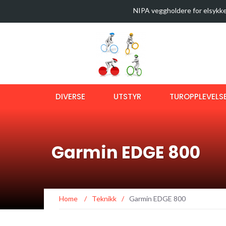
NIPA veggholdere for elsykke
35 sykkelturer i verdens best
Latest News
Sykkeltur i Østmarka (video)
Ny bok om langtursykling
OptiShokz Revvez solbriller m
DIVERSE
UTSTYR
TUROPPLEVELS
Garmin EDGE 800
Home
/
Teknikk
/
Garmin EDGE 800