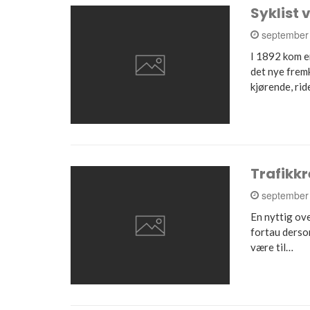
Syklist v
september
I 1892 kom e
det nye frem
kjørende, ri
Trafikkr
september
En nyttig ove
fortau dersom
være til…