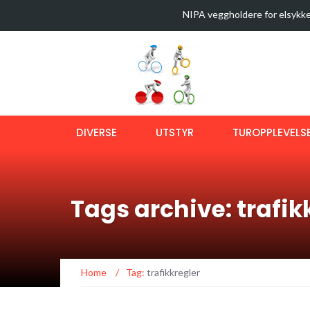
NIPA veggholdere for elsykke
35 sykkelturer i verdens best
Latest News
Sykkeltur i Østmarka (video)
Ny bok om langtursykling
OptiShokz Revvez solbriller m
DIVERSE
UTSTYR
TUROPPLEVELS
Tags archive: trafik
Home
/
Tag:
trafikkregler