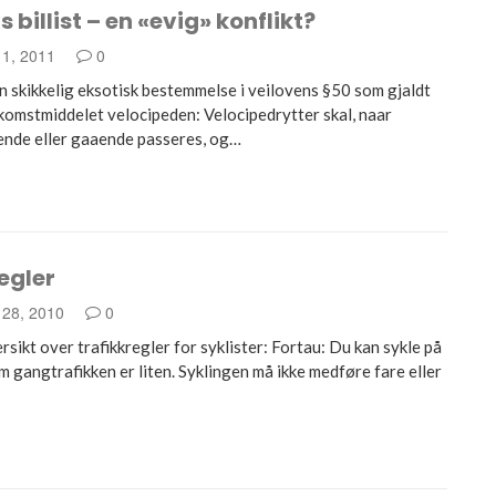
s billist – en «evig» konflikt?
 1, 2011
0
n skikkelig eksotisk bestemmelse i veilovens §50 som gjaldt
komstmiddelet velocipeden: Velocipedrytter skal, naar
dende eller gaaende passeres, og…
egler
 28, 2010
0
rsikt over trafikkregler for syklister: Fortau: Du kan sykle på
 gangtrafikken er liten. Syklingen må ikke medføre fare eller